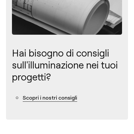
Hai bisogno di consigli
sull'illuminazione nei tuoi
progetti?
Contatto
Scopri i nostri consigli
Tel.: +34 961 667 207
+39 02 9475 0007
info@arkoslight.com