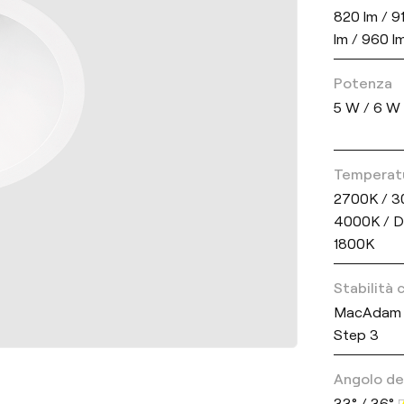
820 lm / 9
lm / 960 l
Potenza
5 W / 6 W
Temperatu
2700K / 3
4000K / D
1800K
Stabilità
MacAdam 
Step 3
Angolo del
33° / 36°