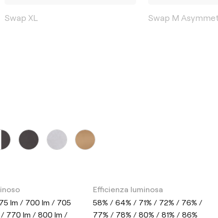
Swap XL
Swap M Asymmet
minoso
Efficienza luminosa
75 lm / 700 lm / 705
58% / 64% / 71% / 72% / 76% /
 / 770 lm / 800 lm /
77% / 78% / 80% / 81% / 86%