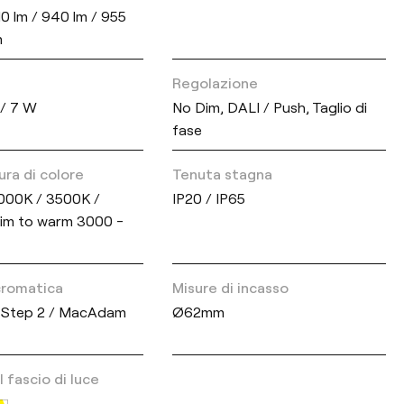
10 lm / 940 lm / 955
m
Regolazione
 / 7 W
No Dim, DALI / Push, Taglio di
fase
ra di colore
Tenuta stagna
000K / 3500K /
IP20 / IP65
im to warm 3000 -
 cromatica
Misure di incasso
Step 2 / MacAdam
Ø62mm
 fascio di luce