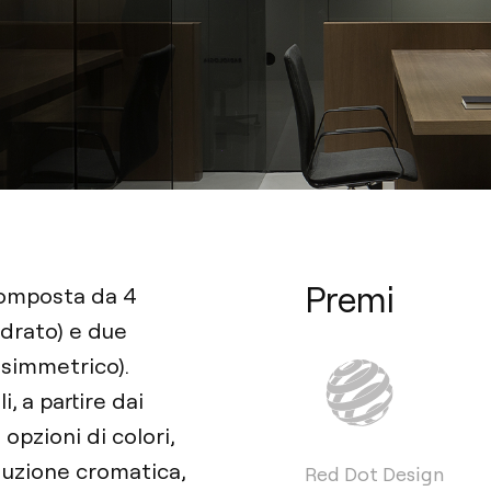
Premi
composta da 4
adrato) e due
asimmetrico).
, a partire dai
opzioni di colori,
duzione cromatica,
Red Dot Design