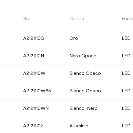
POTENZA
Ref.
Colore
Font
Selezionare
A2121110G
Oro
LED
A2121110N
Nero Opaco
LED
CRI
A2121110W
Bianco Opaco
LED
CRI>90
CRI>97
A2121110W65
Bianco Opaco
LED
A2121110WN
Bianco-Nero
LED
TENUTA STAGNA
A2121110Z
Alluminio
LED