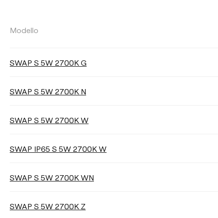
FLUSSO LUMINOSO
Modello
Selezionare
SWAP S 5W 2700K G
SWAP S 5W 2700K N
EFFICIENZA LUMINOSA
SWAP S 5W 2700K W
Selezionare
SWAP IP65 S 5W 2700K W
SWAP S 5W 2700K WN
REGOLAZIONE
SWAP S 5W 2700K Z