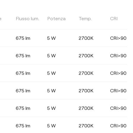
TEMPERATURA DI COLORE
e
Flusso lum.
Potenza
Temp.
CRI
Selezionare
675 lm
5 W
2700K
CRI>90
675 lm
5 W
2700K
CRI>90
ANGOLO DEL FASCIO DI LUCE
675 lm
5 W
2700K
CRI>90
33°
36°
675 lm
5 W
2700K
CRI>90
675 lm
5 W
2700K
CRI>90
COLORE
675 lm
5 W
2700K
CRI>90