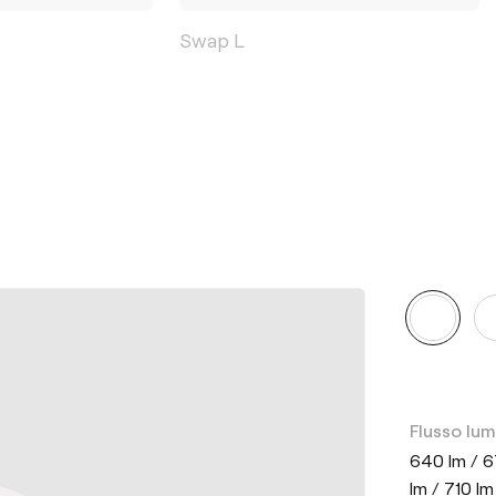
Swap L
Flusso lu
640 lm / 6
lm / 710 lm