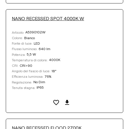
NANO RECESSED SPOT 4000K W
A5390102W
Articolo:
Bianco
Colore:
LED
Fonte di luce:
640 lm
Flusso luminoso:
5,5 W
Potenza:
4000K
Temperatura di colore:
CRI>90
CRI:
18°
Angolo del fascio di luce:
76%
Efficienza luminosa:
No Dim
Regolazione:
IP65
Tenuta stagna:
NANO RECESSED FLOOD 2700K