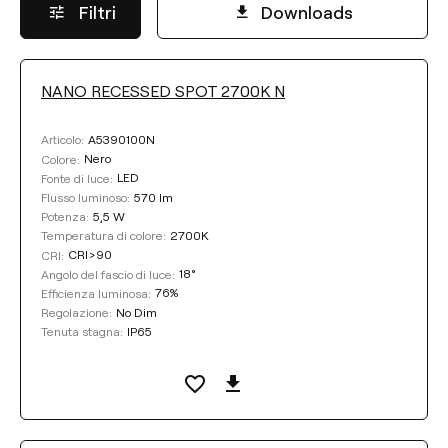
Filtri
Downloads
NANO RECESSED SPOT 2700K N
FLUSSO LUMINOSO
A5390100N
Articolo:
Selezionare
Nero
Colore:
LED
Fonte di luce:
570 lm
Flusso luminoso:
5,5 W
Potenza:
TEMPERATURA DI COLORE
2700K
Temperatura di colore:
CRI>90
CRI:
18°
Angolo del fascio di luce:
Selezionare
76%
Efficienza luminosa:
No Dim
Regolazione:
IP65
Tenuta stagna:
EFFICIENZA LUMINOSA
Selezionare