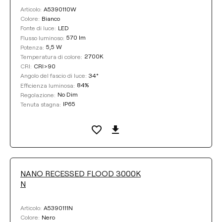
A5390110W
Articolo:
Bianco
Colore:
LED
Fonte di luce:
570 lm
Flusso luminoso:
5,5 W
Potenza:
2700K
Temperatura di colore:
CRI>90
CRI:
34°
Angolo del fascio di luce:
84%
Efficienza luminosa:
No Dim
Regolazione:
IP65
Tenuta stagna:
NANO RECESSED FLOOD 3000K
N
A5390111N
Articolo:
Nero
Colore: