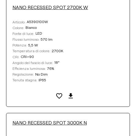
NANO RECESSED SPOT 2700K W
ANGOLO DEL FASCIO DI LUCE
A5390100W
Articolo:
18°
34°
Bianco
Colore:
LED
Fonte di luce:
570 lm
Flusso luminoso:
5,5 W
Potenza:
REGOLAZIONE
2700K
Temperatura di colore:
CRI>90
CRI:
No Dim
DALI
18°
Angolo del fascio di luce:
76%
Efficienza luminosa:
No Dim
Regolazione:
IP65
Tenuta stagna:
COLORE
NANO RECESSED SPOT 3000K N
Pulisci i filtri