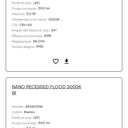
LED
Fonte di luce:
600 lm
Flusso luminoso:
5,5 W
Potenza:
3000K
Temperatura di colore:
CRI>90
CRI:
34°
Angolo del fascio di luce:
84%
Efficienza luminosa:
No Dim
Regolazione:
IP65
Tenuta stagna:
NANO RECESSED FLOOD 3000K
W
A5390111W
Articolo:
Bianco
Colore:
LED
Fonte di luce:
600 lm
Flusso luminoso: