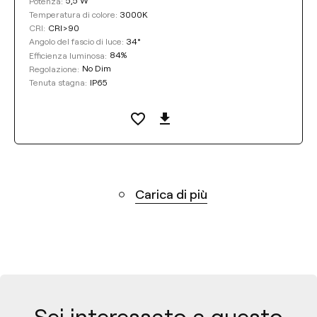
5,5 W
Potenza:
3000K
Temperatura di colore:
CRI>90
CRI:
34°
Angolo del fascio di luce:
84%
Efficienza luminosa:
No Dim
Regolazione:
IP65
Tenuta stagna:
Carica di più
Sei interessato a questo