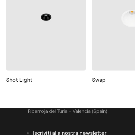
Contatto
Tel.: +34 961 667 207
+39 02 9475 0007
Swap
Lex
info@arkoslight.com
Calle N – Pol. Ind. El Oliveral 46394
Ribarroja del Turia – Valencia (Spain)
Iscriviti alla nostra newsletter