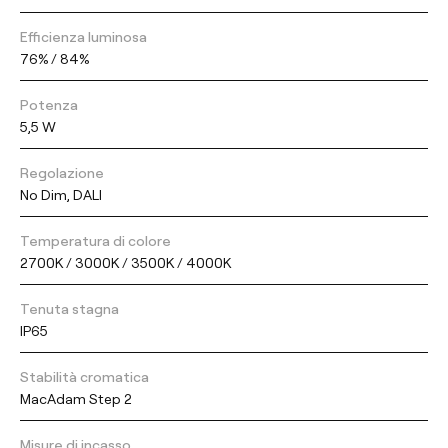
Efficienza luminosa
76% / 84%
Potenza
5,5 W
Regolazione
No Dim, DALI
Temperatura di colore
2700K / 3000K / 3500K / 4000K
Tenuta stagna
IP65
Stabilità cromatica
MacAdam Step 2
Misure di incasso