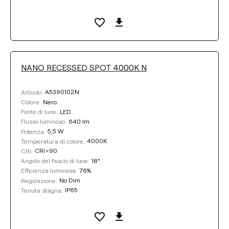
NANO RECESSED SPOT 4000K N
A5390102N
Articolo:
Nero
Colore:
LED
Fonte di luce:
640 lm
Flusso luminoso:
5,5 W
Potenza:
4000K
Temperatura di colore:
CRI>90
CRI:
18°
Angolo del fascio di luce:
76%
Efficienza luminosa:
No Dim
Regolazione:
IP65
Tenuta stagna: