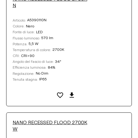
N
A5390110N
Articolo:
Nero
Colore:
LED
Fonte di luce:
570 lm
Flusso luminoso:
5,5 W
Potenza:
2700K
Temperatura di colore:
CRI>90
CRI:
34°
Angolo del fascio di luce:
84%
Efficienza luminosa:
No Dim
Regolazione:
IP65
Tenuta stagna:
NANO RECESSED FLOOD 2700K
W