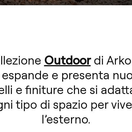
Outdoor
llezione
di Arko
i espande e presenta nuo
li e finiture che si adat
ni tipo di spazio per viv
l’esterno.