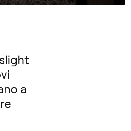
slight
vi
tano a
ere