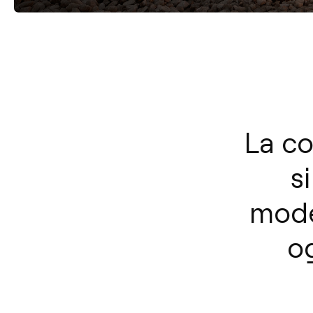
La co
s
model
og