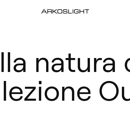
lla natura 
llezione O