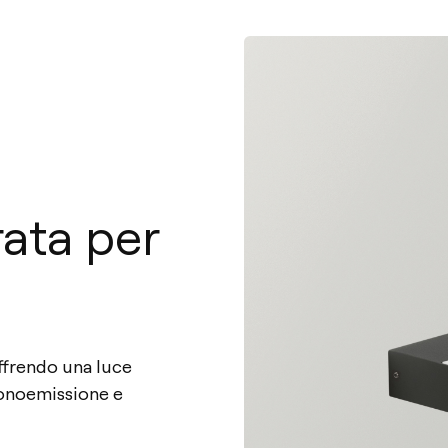
rata per
offrendo una luce
monoemissione e