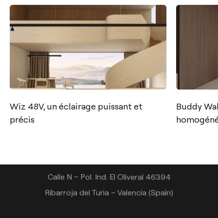
Contact
Wiz 48V, un éclairage puissant et
Buddy Wal
Tel.: +34 961 667 207
précis
homogéné
+33 182 885 200
info@arkoslight.com
Calle N – Pol. Ind. El Oliveral 46394
Ribarroja del Turia – Valencia (Spain)