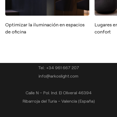
Optimizar la iluminación en espacios
Lugares en
de oficina
confort
Contacto
Tel.: +34 961 667 207
info@arkoslight.com
Calle N – Pol. Ind. El Oliveral 46394
Ribarroja del Turia – Valencia (España)