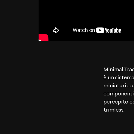
Minimal Tra
è un sistema
miniaturizza
componenti 
percepito co
trimless.