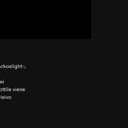
rkoslight-,
ei
ttile viene
visivo