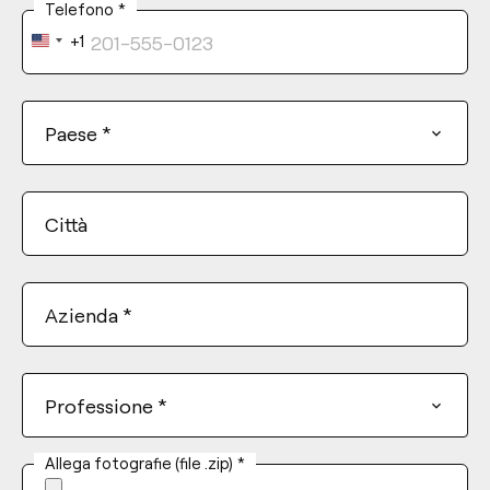
Telefono
*
+1
United
States
+1
Paese
*
Città
Azienda
*
Professione
*
Allega fotografie (file .zip)
*