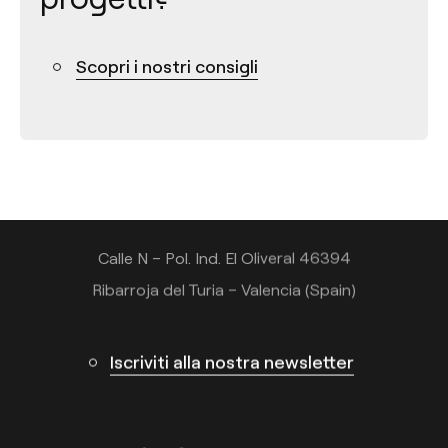
Scopri i nostri consigli
Contatto
Tel.: +34 961 667 207
+39 02 9475 0007
info@arkoslight.com
Calle N – Pol. Ind. El Oliveral 46394
Ribarroja del Turia – Valencia (Spain)
Iscriviti alla nostra newsletter