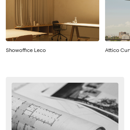
howoffice Leco
Attico Curvo