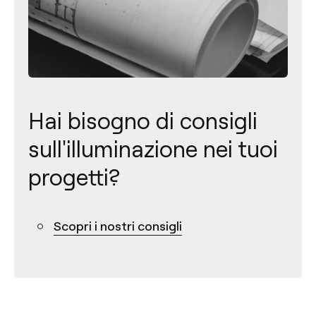
Hai bisogno di consigli
sull'illuminazione nei tuoi
progetti?
Contatto
Scopri i nostri consigli
Tel.: +34 961 667 207
+39 02 9475 0007
info@arkoslight.com