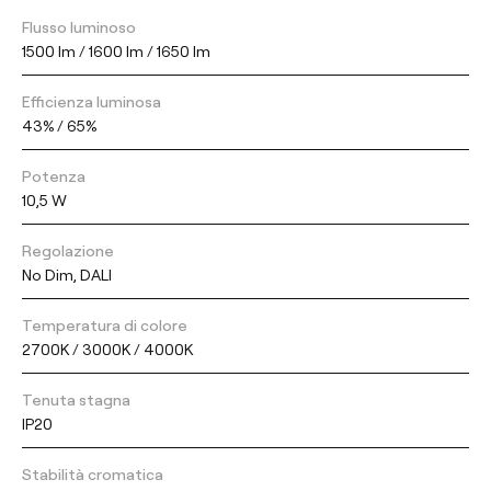
Flusso luminoso
1500 lm / 1600 lm / 1650 lm
Efficienza luminosa
43% / 65%
Potenza
10,5 W
Regolazione
No Dim, DALI
Temperatura di colore
2700K / 3000K / 4000K
Tenuta stagna
IP20
Stabilità cromatica