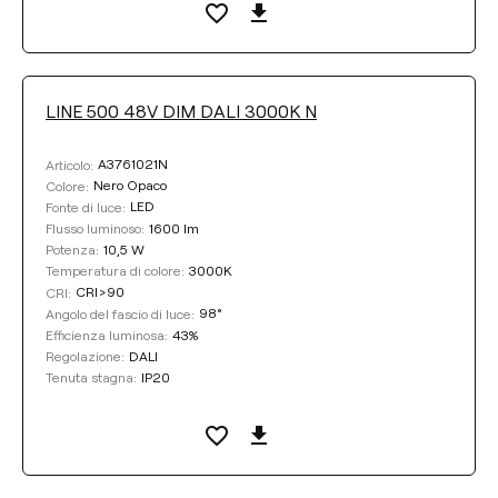
LINE 500 48V DIM DALI 3000K N
A3761021N
Articolo:
Nero Opaco
Colore:
LED
Fonte di luce:
1600 lm
Flusso luminoso:
10,5 W
Potenza:
3000K
Temperatura di colore:
CRI>90
CRI:
98°
Angolo del fascio di luce:
43%
Efficienza luminosa:
DALI
Regolazione:
IP20
Tenuta stagna: