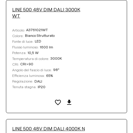
LINE 500 48V DIM DALI 3000K
WT
A3761021WT
Articolo:
Bianco Strutturato
Colore:
LED
Fonte di luce:
1600 lm
Flusso luminoso:
10,5 W
Potenza:
3000K
Temperatura di colore:
CRI>90
CRI:
98°
Angolo del fascio di luce:
65%
Efficienza luminosa:
DALI
Regolazione:
IP20
Tenuta stagna:
LINE 500 48V DIM DALI 4000K N