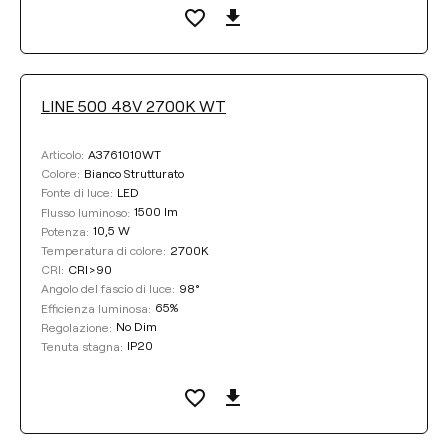
Selezionare
LINE 500 48V 2700K WT
REGOLAZIONE
A3761010WT
Articolo:
No Dim
DALI
Bianco Strutturato
Colore:
LED
Fonte di luce:
1500 lm
Flusso luminoso:
10,5 W
Potenza:
COLORE
2700K
Temperatura di colore:
CRI>90
CRI:
98°
Angolo del fascio di luce:
65%
Efficienza luminosa:
No Dim
Regolazione:
IP20
Tenuta stagna:
Pulisci i filtri