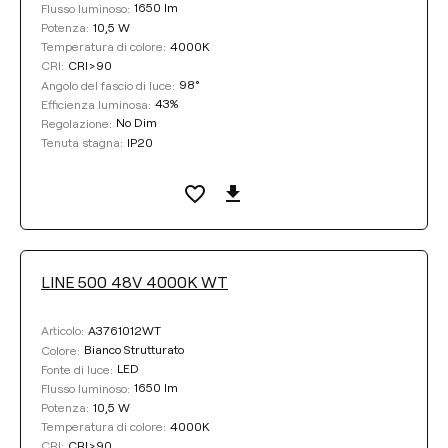
1650 lm
Flusso luminoso:
10,5 W
Potenza:
4000K
Temperatura di colore:
CRI>90
CRI:
98°
Angolo del fascio di luce:
43%
Efficienza luminosa:
No Dim
Regolazione:
IP20
Tenuta stagna:
LINE 500 48V 4000K WT
A3761012WT
Articolo:
Bianco Strutturato
Colore:
LED
Fonte di luce:
1650 lm
Flusso luminoso:
10,5 W
Potenza:
4000K
Temperatura di colore:
CRI>90
CRI: