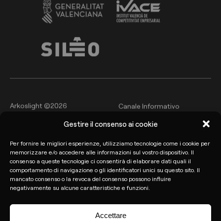
Arkoslight ©2026
Canale Informativo
Gestire il consenso ai cookie
Politica sulla privacy e sulla
Avviso legale
protezione dei dati
Per fornire le migliori esperienze, utilizziamo tecnologie come i cookie per
Politica sui cookie
memorizzare e/o accedere alle informazioni sul vostro dispositivo. Il
consenso a queste tecnologie ci consentirà di elaborare dati quali il
comportamento di navigazione o gli identificatori unici su questo sito. Il
mancato consenso o la revoca del consenso possono influire
negativamente su alcune caratteristiche e funzioni.
Accettare