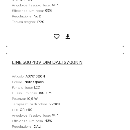
98°
Angolo del fascio di luce:
65%
Efficienza luminosa:
No Dim
Regolazione:
IP20
Tenuta stagna:
LINE 500 48V DIM DALI 2700K N
A3761020N
Articolo:
Nero Opaco
Colore:
LED
Fonte di luce:
1500 lm
Flusso luminoso:
10,5 W
Potenza:
2700K
Temperatura di colore:
CRI>90
CRI:
98°
Angolo del fascio di luce:
43%
Efficienza luminosa:
DALI
Regolazione: