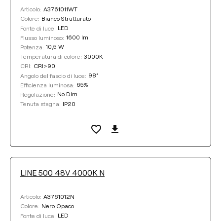
A3761011WT
Articolo:
Bianco Strutturato
Colore:
LED
Fonte di luce:
1600 lm
Flusso luminoso:
10,5 W
Potenza:
3000K
Temperatura di colore:
CRI>90
CRI:
98°
Angolo del fascio di luce:
65%
Efficienza luminosa:
No Dim
Regolazione:
IP20
Tenuta stagna:
LINE 500 48V 4000K N
A3761012N
Articolo:
Nero Opaco
Colore:
LED
Fonte di luce: