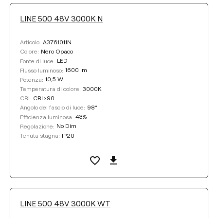
LINE 500 48V 3000K N
A3761011N
Articolo:
Nero Opaco
Colore:
LED
Fonte di luce:
1600 lm
Flusso luminoso:
10,5 W
Potenza:
3000K
Temperatura di colore:
CRI>90
CRI:
98°
Angolo del fascio di luce:
43%
Efficienza luminosa:
No Dim
Regolazione:
IP20
Tenuta stagna:
LINE 500 48V 3000K WT