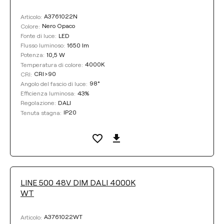
A3761022N
Articolo:
Nero Opaco
Colore:
LED
Fonte di luce:
1650 lm
Flusso luminoso:
10,5 W
Potenza:
4000K
Temperatura di colore:
CRI>90
CRI:
98°
Angolo del fascio di luce:
43%
Efficienza luminosa:
DALI
Regolazione:
IP20
Tenuta stagna:
LINE 500 48V DIM DALI 4000K
WT
A3761022WT
Articolo: