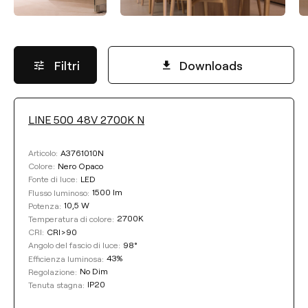
Filtri
Downloads
LINE 500 48V 2700K N
FLUSSO LUMINOSO
A3761010N
Articolo:
Selezionare
Nero Opaco
Colore:
LED
Fonte di luce:
1500 lm
Flusso luminoso:
10,5 W
Potenza:
TEMPERATURA DI COLORE
2700K
Temperatura di colore:
CRI>90
CRI:
98°
Angolo del fascio di luce:
Selezionare
43%
Efficienza luminosa:
No Dim
Regolazione:
IP20
Tenuta stagna:
EFFICIENZA LUMINOSA