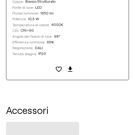
Bianco Strutturato
Colore:
LED
Fonte di luce:
1650 lm
Flusso luminoso:
10,5 W
Potenza:
4000K
Temperatura di colore:
CRI>90
CRI:
98°
Angolo del fascio di luce:
65%
Efficienza luminosa:
DALI
Regolazione:
IP20
Tenuta stagna:
Accessori