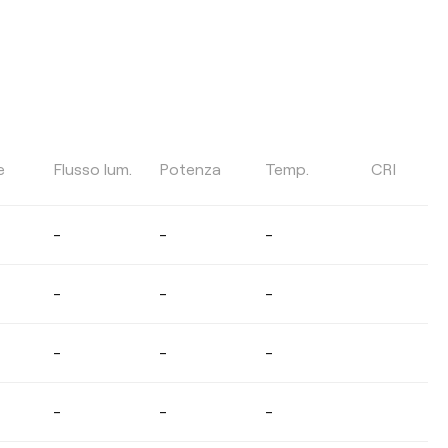
TEMPERATURA DI COLORE
e
Flusso lum.
Potenza
Temp.
CRI
Selezionare
-
-
-
-
-
-
ANGOLO DEL FASCIO DI LUCE
-
-
-
-
-
-