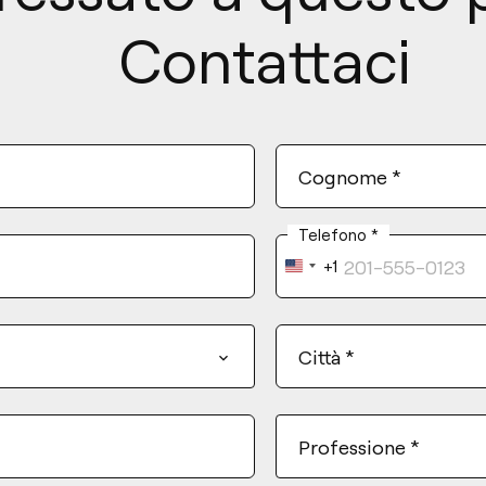
Contattaci
Cognome
*
Telefono
*
+1
United
States
+1
Città
*
Professione
*