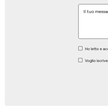
Il tuo mess
*
Ho letto e ac
*
Voglio iscrive