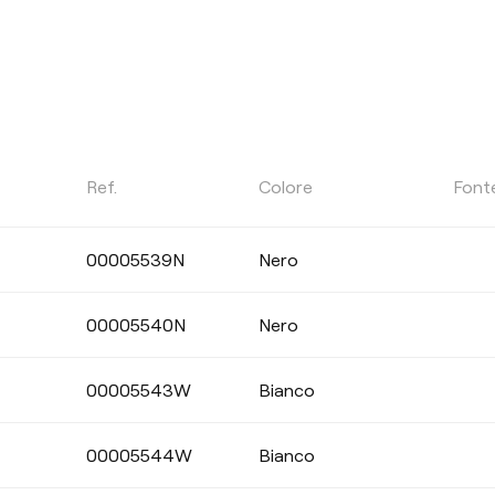
POTENZA
Ref.
Colore
Font
Selezionare
00005539N
Nero
00005540N
Nero
CRI
00005543W
Bianco
00005544W
Bianco