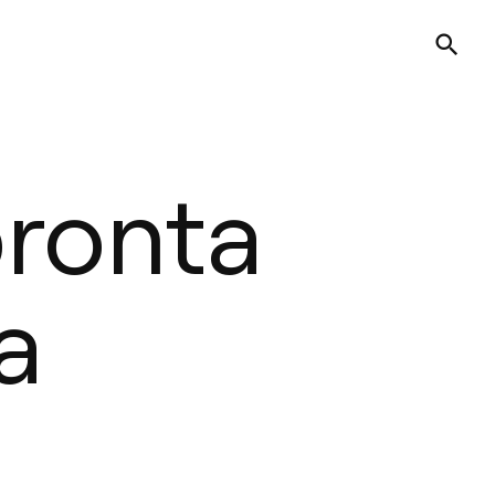
pronta
a