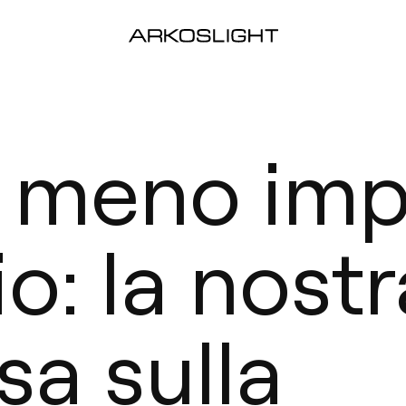
e meno im
o: la nostr
a sulla