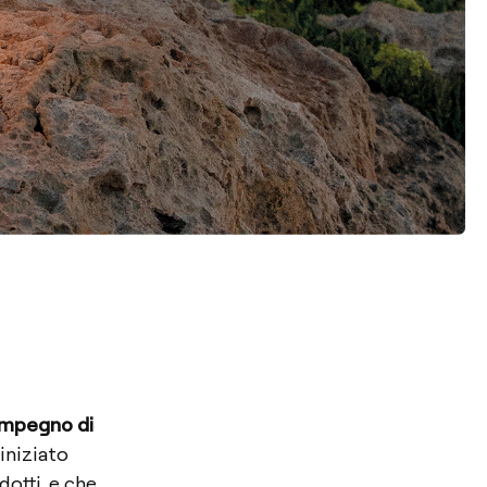
impegno di
iniziato
dotti, e che