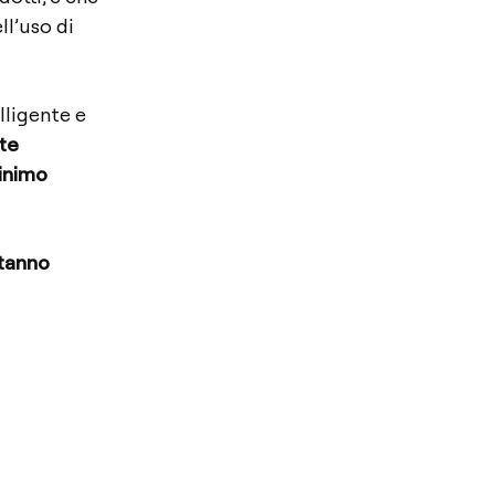
ll’uso di
lligente e
te
minimo
stanno