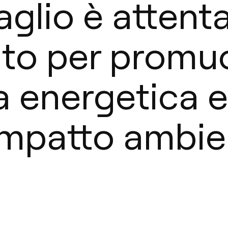
aglio è atten
ato per promu
za energetica e
impatto ambie