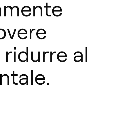
tamente
overe
 ridurre al
ntale.