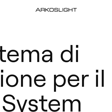
tema di
one per il
 System