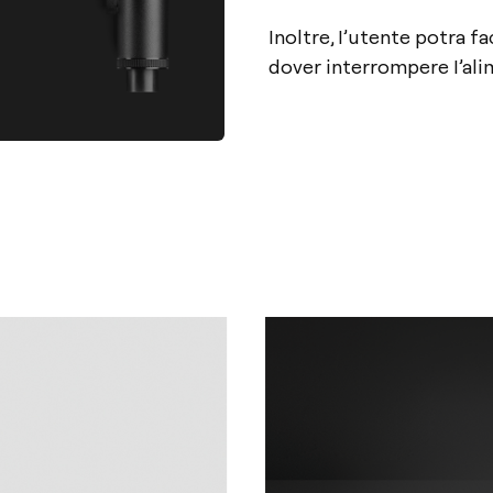
Inoltre, I’utente potra f
dover interrompere I’ali