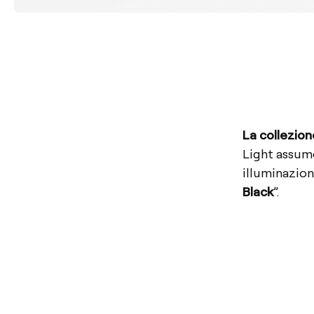
La collezion
Light assume
illuminazion
Black
”.