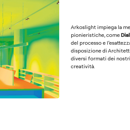
Arkoslight impiega la m
pionieristiche, come
Dia
del processo e I’esattezza
disposizione di Architett
diversi formati dei nostr
creatività.