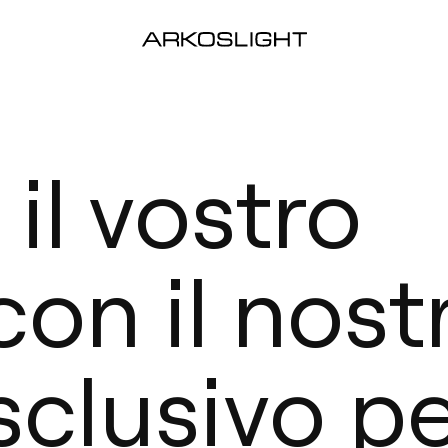
 il vostro
con il nost
sclusivo p