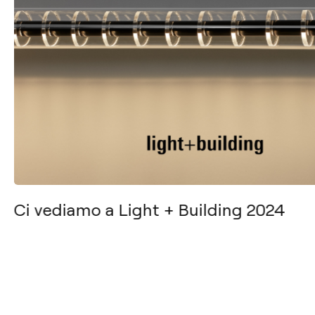
Ci vediamo a Light + Building 2024
Arkoslight
Download
Light & Life 1984
BIM
Servizio di
Dialux
consulenza per