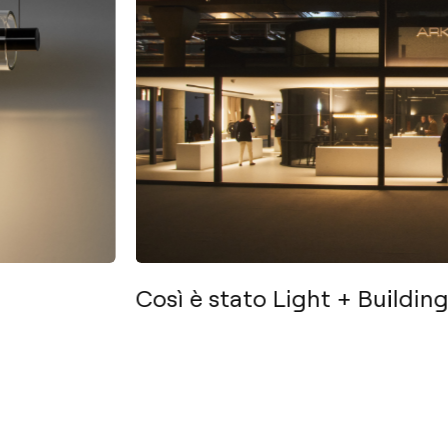
Così è stato Light + Buildin
s
Sociale
Fb
Ig