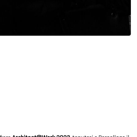
fiera
Architect@Work 2023
, tenutasi a Barcellona il