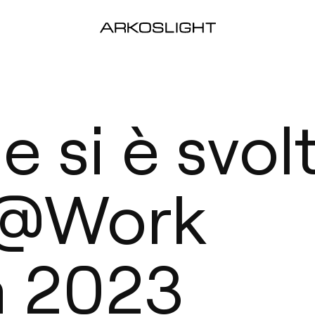
 si è svol
t@Work
a 2023