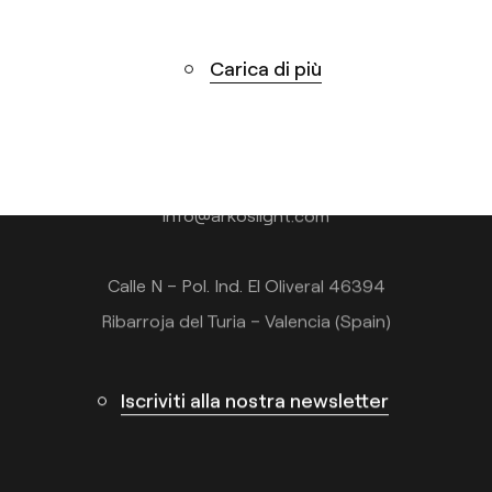
Carica di più
Contatto
Tel.: +34 961 667 207
+39 02 9475 0007
info@arkoslight.com
Calle N – Pol. Ind. El Oliveral 46394
Ribarroja del Turia – Valencia (Spain)
Iscriviti alla nostra newsletter