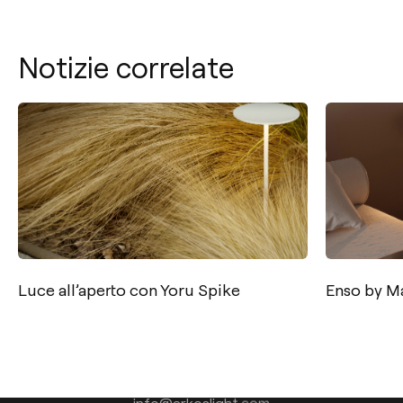
Notizie correlate
Luce all’aperto con Yoru Spike
Enso by Ma
Contatto
Tel.: +34 961 667 207
+39 02 9475 0007
info@arkoslight.com