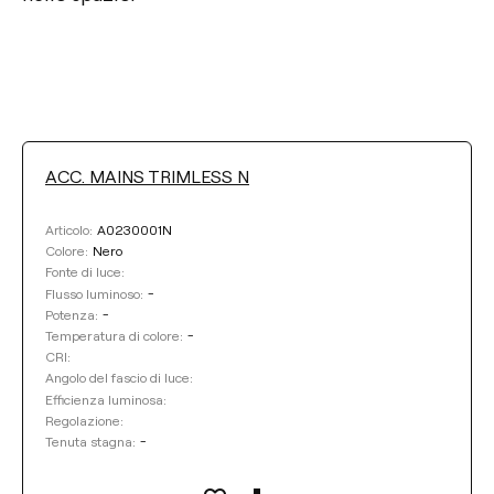
ACC. MAINS TRIMLESS N
FLUSSO LUMINOSO
A0230001N
Articolo:
Selezionare
Nero
Colore:
Fonte di luce:
POTENZA
-
Flusso luminoso:
-
Potenza:
-
Temperatura di colore:
Selezionare
CRI:
Angolo del fascio di luce:
TEMPERATURA DI COLORE
Efficienza luminosa:
Regolazione:
-
Tenuta stagna:
Selezionare