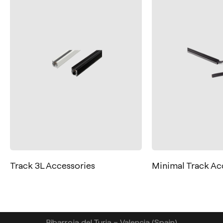
Contatto
Tel.: +34 961 667 207
+39 02 9475 0007
Track 3L Accessories
Minimal Track Ac
info@arkoslight.com
Calle N – Pol. Ind. El Oliveral 46394
Ribarroja del Turia – Valencia (Spain)