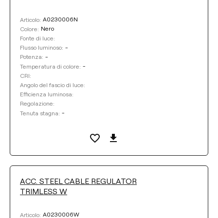
A0230006N
Articolo:
Nero
Colore:
Fonte di luce:
-
Flusso luminoso:
-
Potenza:
-
Temperatura di colore:
CRI:
Angolo del fascio di luce:
Efficienza luminosa:
Regolazione:
-
Tenuta stagna:
ACC. STEEL CABLE REGULATOR
TRIMLESS W
A0230006W
Articolo: