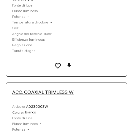
Fonte di luce:
-
Flusso luminoso:
-
Potenza:
-
Temperatura di colore:
CRI:
Angolo del fascio di luce:
Efficienza luminosa:
Regolazione:
-
Tenuta stagna:
ACC. COAXIAL TRIMLESS W
A0230003W
Articolo:
Bianco
Colore:
Fonte di luce:
-
Flusso luminoso:
-
Potenza: