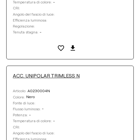
-
Temperatura di colore:
CRI:
Angolo del fascio di luce:
Efficienza luminosa:
Regolazione:
-
Tenuta stagna:
ACC. UNIPOLAR TRIMLESS N
A0230004N
Articolo:
Nero
Colore:
Fonte di luce:
-
Flusso luminoso:
-
Potenza:
-
Temperatura di colore:
CRI:
Angolo del fascio di luce:
Efficienza luminosa: