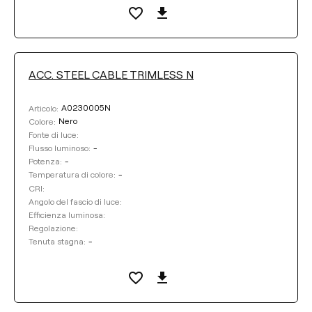
ACC. STEEL CABLE TRIMLESS N
A0230005N
Articolo:
Nero
Colore:
Fonte di luce:
-
Flusso luminoso:
-
Potenza:
-
Temperatura di colore:
CRI:
Angolo del fascio di luce:
Efficienza luminosa:
Regolazione:
-
Tenuta stagna: