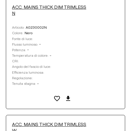
ACC. MAINS THICK DIM TRIMLESS
N
COLORE DELLA BASE
A0230002N
Articolo:
Nero
Colore:
COLORE
Fonte di luce:
-
Flusso luminoso:
-
Potenza:
-
Temperatura di colore:
Pulisci i filtri
CRI:
Angolo del fascio di luce:
Efficienza luminosa:
Regolazione:
-
Tenuta stagna:
ACC. MAINS THICK DIM TRIMLESS
W