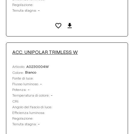
Regolazione:
-
Tenuta stagna:
ACC. UNIPOLAR TRIMLESS W
A0230004W
Articolo:
Bianco
Colore:
Fonte di luce:
-
Flusso luminoso:
-
Potenza:
-
Temperatura di colore:
CRI:
Angolo del fascio di luce:
Efficienza luminosa:
Regolazione:
-
Tenuta stagna: