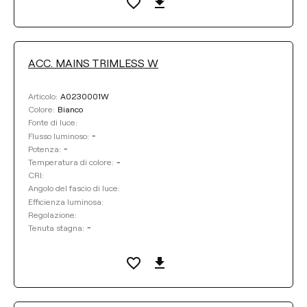
EFFICIENZA LUMINOSA
Selezionare
ACC. MAINS TRIMLESS W
CRI
A0230001W
Articolo:
Bianco
Colore:
ANGOLO DEL FASCIO DI LUCE
Fonte di luce:
-
Flusso luminoso:
-
Potenza:
-
Temperatura di colore:
REGOLAZIONE
CRI:
Angolo del fascio di luce:
Efficienza luminosa:
TENUTA STAGNA
Regolazione:
-
Tenuta stagna:
LUNGHEZZA DEL CAVO
DISTANZA DI SOSPENSIONE