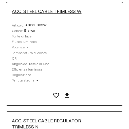
ACC. STEEL CABLE TRIMLESS W
A0230005W
Articolo:
Bianco
Colore:
Fonte di luce:
-
Flusso luminoso:
-
Potenza:
-
Temperatura di colore:
CRI:
Angolo del fascio di luce:
Efficienza luminosa:
Regolazione:
-
Tenuta stagna:
ACC. STEEL CABLE REGULATOR
TRIMLESS N