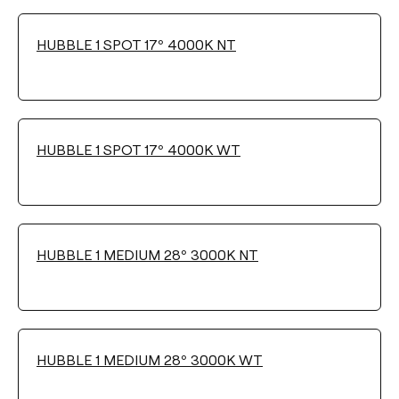
Wählen
HUBBLE 1 SPOT 17º 4000K NT
FARBTEMPERATUR
Wählen
HUBBLE 1 SPOT 17º 4000K WT
ABSTRAHLWINKEL
17°
28°
40°
HUBBLE 1 MEDIUM 28º 3000K NT
HELLIGKEITSSTEUERUNG
No Dim
Push
DALI
HUBBLE 1 MEDIUM 28º 3000K WT