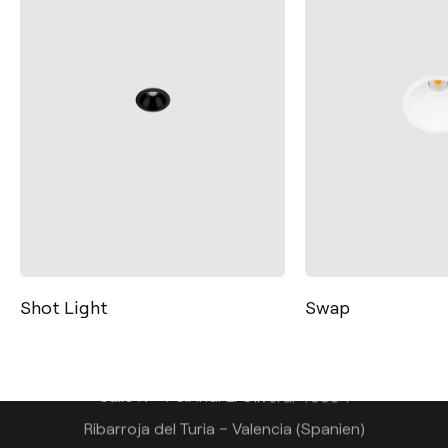
Kontakt
Tel.: +34 961 667 207
+49 221 7159 4740
Shot Light
Swap
info@arkoslight.com
Calle N – Pol. Ind. El Oliveral 46394
Ribarroja del Turia – Valencia (Spanien)