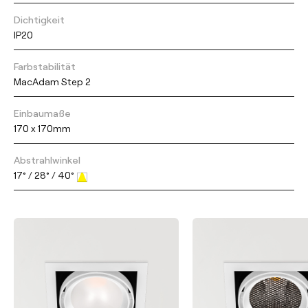
Dichtigkeit
IP20
Farbstabilität
MacAdam Step 2
Einbaumaße
170 x 170mm
Abstrahlwinkel
17° / 28° / 40°