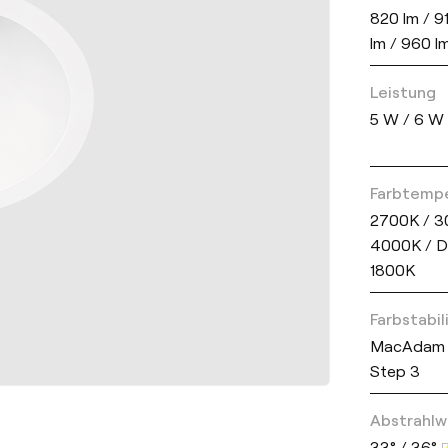
820 lm / 9
lm / 960 l
Leistung
5 W / 6 W
Farbtemp
2700K / 3
4000K / D
1800K
Farbstabil
MacAdam 
Step 3
Abstrahlw
33° / 36°