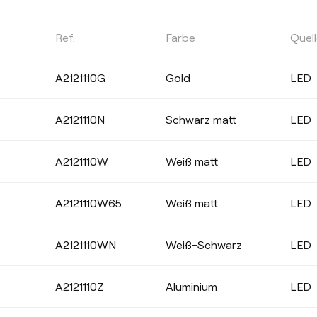
Ref.
Farbe
Quel
LEISTUNG
A2121110G
Gold
LED
Wählen
A2121110N
Schwarz matt
LED
A2121110W
Weiß matt
LED
CRI
A2121110W65
Weiß matt
LED
CRI>90
CRI>97
A2121110WN
Weiß-Schwarz
LED
A2121110Z
Aluminium
LED
DICHTIGKEIT