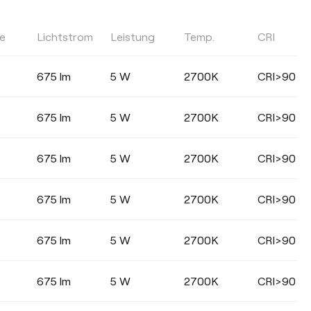
le
Lichtstrom
Leistung
Temp.
CRI
FARBTEMPERATUR
675 lm
5 W
2700K
CRI>90
Wählen
675 lm
5 W
2700K
CRI>90
675 lm
5 W
2700K
CRI>90
ABSTRAHLWINKEL
675 lm
5 W
2700K
CRI>90
33°
36°
675 lm
5 W
2700K
CRI>90
675 lm
5 W
2700K
CRI>90
FARBE