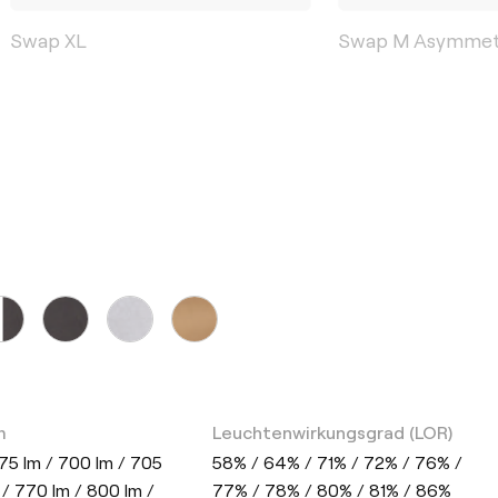
Swap XL
Swap M Asymmet
m
Leuchtenwirkungsgrad (LOR)
75 lm / 700 lm / 705
58% / 64% / 71% / 72% / 76% /
 / 770 lm / 800 lm /
77% / 78% / 80% / 81% / 86%