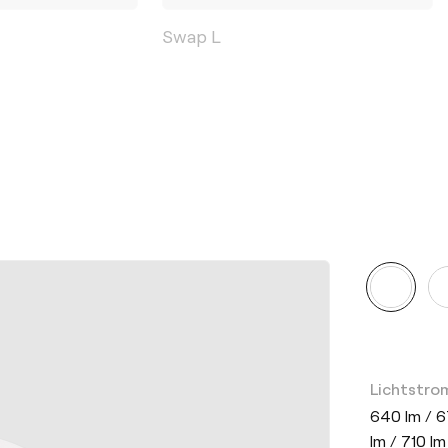
Swap L
Lichtstro
640 lm / 6
lm / 710 lm