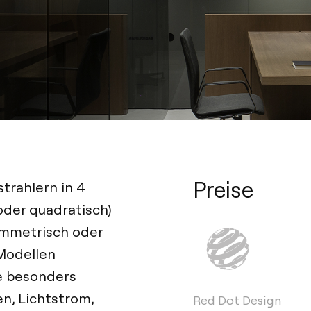
Preise
trahlern in 4
 oder quadratisch)
ymmetrisch oder
Modellen
e besonders
en, Lichtstrom,
Red Dot Design