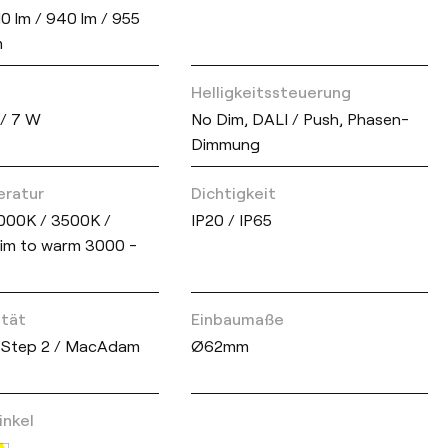
10 lm / 940 lm / 955
m
Helligkeitssteuerung
 / 7 W
No Dim, DALI / Push, Phasen-
Dimmung
eratur
Dichtigkeit
000K / 3500K /
IP20 / IP65
im to warm 3000 -
ität
Einbaumaße
Step 2 / MacAdam
Ø62mm
inkel