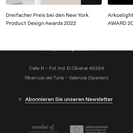
Dreifacher Preis bei den New York
Arkosligh
Kontakt
Product Design Awards 2022
AWARD 2
Tel.: +34 961 667 207
+49 221 7159 4740
info@arkoslight.com
Calle N – Pol. Ind. El Oliveral 46394
Ribarroja del Turia – Valencia (Spanien)
Abonnieren Sie unseren Newsletter