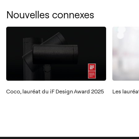
Nouvelles connexes
Coco, lauréat du iF Design Award 2025
Les lauréa
Contact
Tel.: +34 961 667 207
+33 182 885 200
info@arkoslight.com