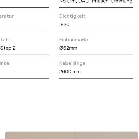
No Dim, DALI, Phasen-Dimmung
eratur
Dichtigkeit
IP20
ität
Einbaumaße
Step 2
Ø62mm
inkel
Kabellänge
2600 mm