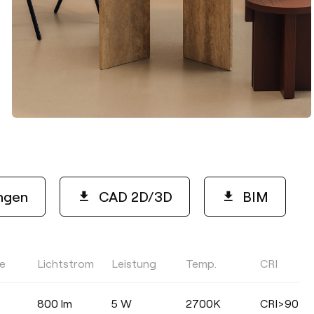
ngen
CAD 2D/3D
BIM
le
Lichtstrom
Leistung
Temp.
CRI
800 lm
5 W
2700K
CRI>90