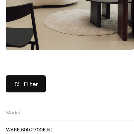
Filter
Modell
HELLIGKEITSSTEUERUNG
WARP 600 2700K NT
No Dim
DALI
Phasen-Di