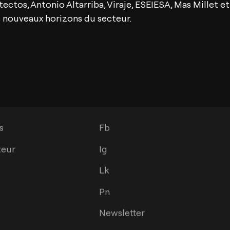
tectos, Antonio Altarriba, Viraje, ESEIESA, Mas Millet 
s nouveaux horizons du secteur.
ements
Social
s
Fb
teur
Ig
Lk
Pn
Newsletter