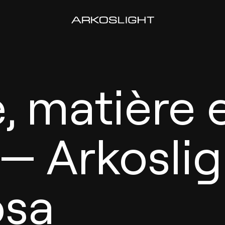
, matière 
— Arkoslig
osa