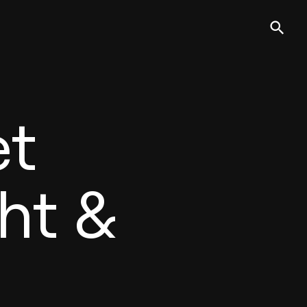
et
ht &