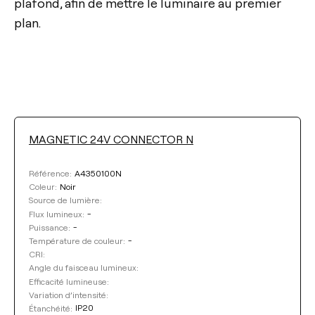
plafond, afin de mettre le luminaire au premier
plan.
MAGNETIC 24V CONNECTOR N
FLUX LUMINEUX
A4350100N
Référence:
Sélectionner
Noir
Coleur:
Source de lumière:
PUISSANCE
-
Flux lumineux:
-
Puissance:
-
Température de couleur:
Sélectionner
CRI:
Angle du faisceau lumineux:
TEMPÉRATURE DE COULEUR
Efficacité lumineuse:
Variation d’intensité:
IP20
Étanchéité: