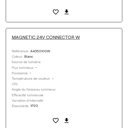
Sélectionner
EFFICACITÉ LUMINEUSE
Sélectionner
MAGNETIC 24V CONNECTOR W
CRI
A4350100W
Référence:
Blanc
Coleur:
ANGLE DU FAISCEAU LUMINEUX
Source de lumière:
-
Flux lumineux:
-
Puissance:
-
Température de couleur:
VARIATION D’INTENSITÉ
CRI:
Angle du faisceau lumineux:
Efficacité lumineuse:
ÉTANCHÉITÉ
Variation d’intensité:
IP20
Étanchéité:
LONGUEUR DU TENDEUR