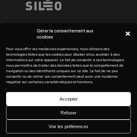
Gérer le consentement aux
cookies
Arkoslight ©2026
Conditions générales
Pour vous offrir les meilleures expériences, nous utilisons des
Politique de confidentialité
technologies telles que les cookies pour stocker et/ou accéder à des
et de protection des
Gestion des cookies
informations sur votre appareil. Le fait de consentir à ces technologies
données
nous permettra de traiter des données telles que le comportement de
navigation ou des identifiants uniques sur ce site. Le fait de ne pas
Signaler une vulnérabilité
consentir ou de retirer son consentement peut avoir une incidence
négative sur certaines caractéristiques et fonctions.
Accepter
Refuser
Voir les préférences