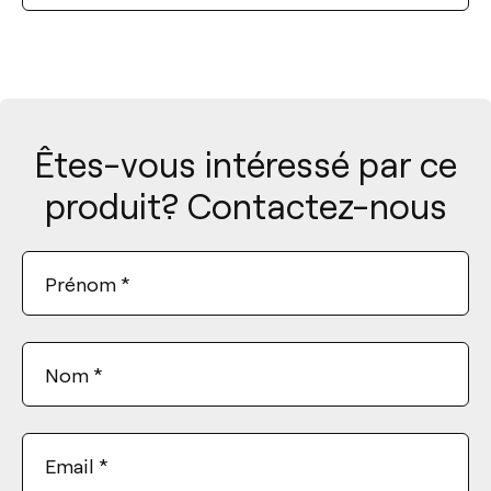
DISTANCE DE SUSPENSION
COULEUR DE LA BASE
Êtes-vous intéressé par ce
COLEUR
produit? Contactez-nous
Nettoyer les filtres
Prénom
*
Nom
*
Email
*