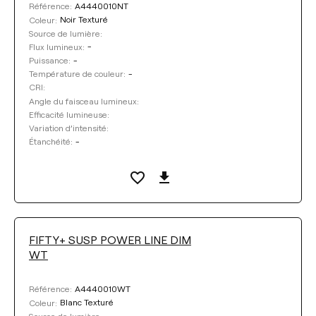
A4440010NT
Référence:
Noir Texturé
Coleur:
Source de lumière:
-
Flux lumineux:
-
Puissance:
-
Température de couleur:
CRI:
Angle du faisceau lumineux:
Efficacité lumineuse:
Variation d’intensité:
-
Étanchéité:
FIFTY+ SUSP POWER LINE DIM
WT
A4440010WT
Référence:
Blanc Texturé
Coleur:
Source de lumière: