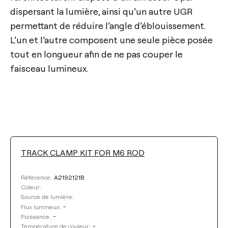
dispersant la lumière, ainsi qu’un autre UGR
permettant de réduire l’angle d’éblouissement.
L’un et l’autre composent une seule pièce posée
tout en longueur afin de ne pas couper le
faisceau lumineux.
TRACK CLAMP KIT FOR M6 ROD
FLUX LUMINEUX
A2192121B
Référence:
Sélectionner
Coleur:
Source de lumière:
PUISSANCE
-
Flux lumineux:
-
Puissance:
-
Température de couleur: