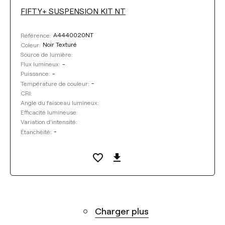
FIFTY+ SUSPENSION KIT NT
A4440020NT
Référence:
Noir Texturé
Coleur:
Source de lumière:
-
Flux lumineux:
-
Puissance:
-
Température de couleur:
CRI:
Angle du faisceau lumineux:
Efficacité lumineuse:
Variation d’intensité:
-
Étanchéité:
Charger plus