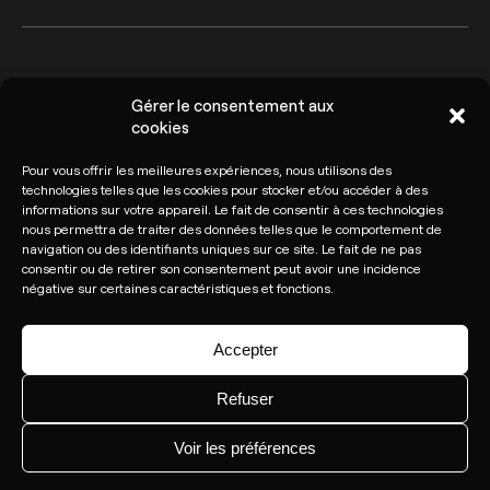
Arkoslight ©2026
Conditions générales
Gérer le consentement aux
cookies
Politique de confidentialité
et de protection des
Gestion des cookies
Pour vous offrir les meilleures expériences, nous utilisons des
données
technologies telles que les cookies pour stocker et/ou accéder à des
informations sur votre appareil. Le fait de consentir à ces technologies
Signaler une vulnérabilité
nous permettra de traiter des données telles que le comportement de
navigation ou des identifiants uniques sur ce site. Le fait de ne pas
consentir ou de retirer son consentement peut avoir une incidence
négative sur certaines caractéristiques et fonctions.
Accepter
Refuser
Voir les préférences