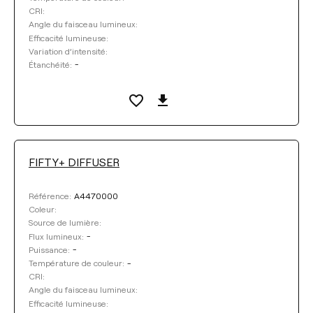
Sélectionner
CRI:
Angle du faisceau lumineux:
TEMPÉRATURE DE COULEUR
Efficacité lumineuse:
Variation d’intensité:
-
Étanchéité:
Sélectionner
EFFICACITÉ LUMINEUSE
Sélectionner
FIFTY+ DIFFUSER
CRI
A4470000
Référence:
Coleur:
ANGLE DU FAISCEAU LUMINEUX
Source de lumière:
-
Flux lumineux:
-
Puissance:
-
Température de couleur:
VARIATION D’INTENSITÉ
CRI:
Angle du faisceau lumineux:
Efficacité lumineuse:
ÉTANCHÉITÉ