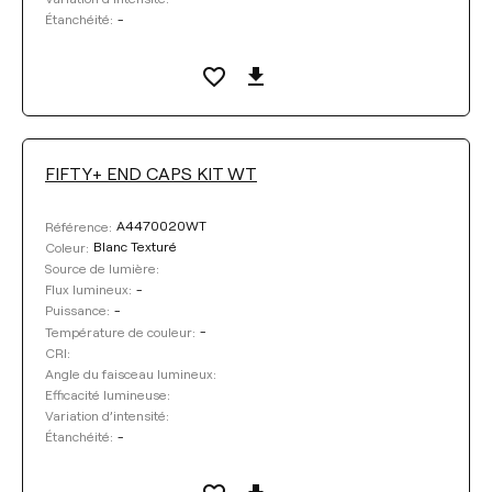
-
Étanchéité:
FIFTY+ END CAPS KIT WT
A4470020WT
Référence:
Blanc Texturé
Coleur:
Source de lumière:
-
Flux lumineux:
-
Puissance:
-
Température de couleur:
CRI:
Angle du faisceau lumineux:
Efficacité lumineuse:
Variation d’intensité:
-
Étanchéité: