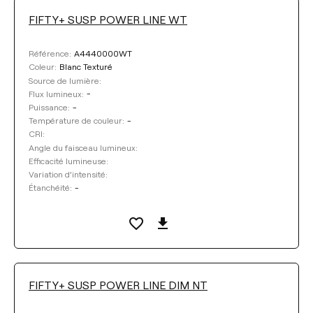
FIFTY+ SUSP POWER LINE WT
A4440000WT
Référence:
Blanc Texturé
Coleur:
Source de lumière:
-
Flux lumineux:
-
Puissance:
-
Température de couleur:
CRI:
Angle du faisceau lumineux:
Efficacité lumineuse:
Variation d’intensité:
-
Étanchéité:
FIFTY+ SUSP POWER LINE DIM NT