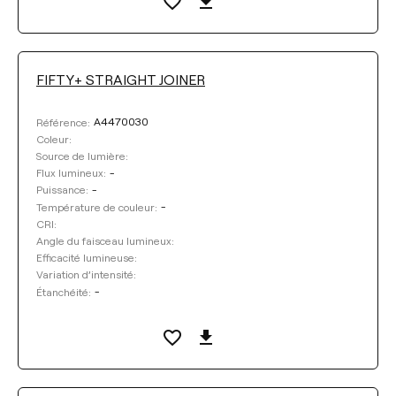
FIFTY+ STRAIGHT JOINER
A4470030
Référence:
Coleur:
Source de lumière:
-
Flux lumineux:
-
Puissance:
-
Température de couleur:
CRI:
Angle du faisceau lumineux:
Efficacité lumineuse:
Variation d’intensité:
-
Étanchéité: