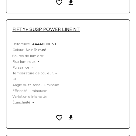
FIFTY+ SUSP POWER LINE NT
A4440000NT
Référence:
Noir Texturé
Coleur:
Source de lumière:
-
Flux lumineux:
-
Puissance:
-
Température de couleur:
CRI:
Angle du faisceau lumineux:
Efficacité lumineuse:
Variation d’intensité:
-
Étanchéité: