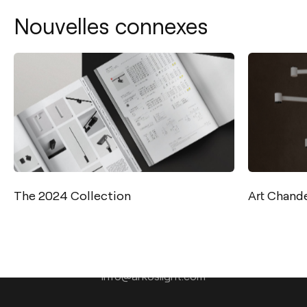
Nouvelles connexes
The 2024 Collection
Art Chande
Contact
Tel.: +34 961 667 207
+33 182 885 200
info@arkoslight.com