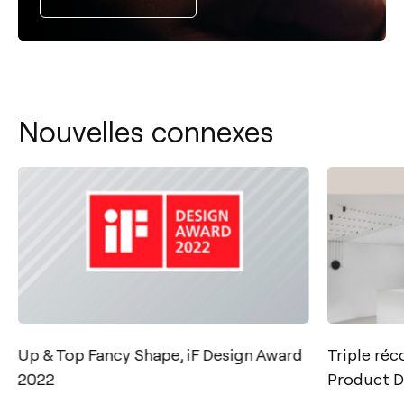
Nouvelles connexes
Contact
Up & Top Fancy Shape, iF Design Award
Triple ré
Tel.: +34 961 667 207
2022
Product D