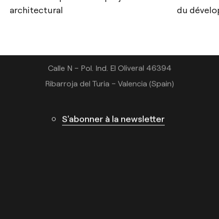
Tel.: +34 961 667 207
architectural
du dévelo
+33 182 885 200
info@arkoslight.com
Calle N – Pol. Ind. El Oliveral 46394
Ribarroja del Turia – Valencia (Spain)
S'abonner à la newsletter