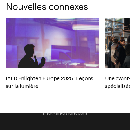
Nouvelles connexes
IALD Enlighten Europe 2025 : Leçons
Une avant
Contact
sur la lumière
spécialisé
Tel.: +34 961 667 207
+33 182 885 200
info@arkoslight.com