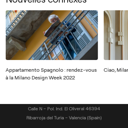
Contact
Appartamento Spagnolo : rendez-vous
Ciao, Mil
Tel.: +34 961 667 207
à la Milano Design Week 2022
+33 182 885 200
info@arkoslight.com
Calle N – Pol. Ind. El Oliveral 46394
Ribarroja del Turia – Valencia (Spain)