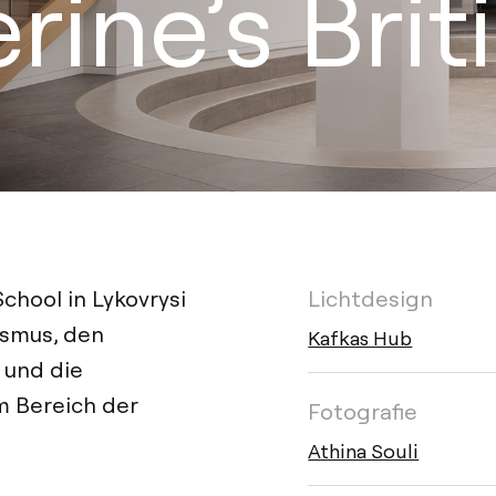
rine’s Bri
School in Lykovrysi
Lichtdesign
lismus, den
Kafkas Hub
 und die
m Bereich der
Fotografie
Athina Souli