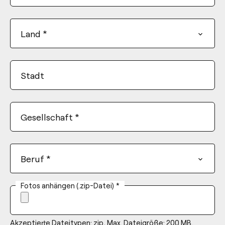
States
+1
Land
*
Stadt
Gesellschaft
*
Beruf
*
Fotos anhängen (.zip-Datei)
*
Akzeptierte Dateitypen: zip, Max. Dateigröße: 200 MB.