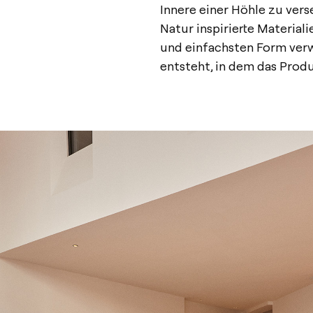
Innere einer Höhle zu verse
Natur inspirierte Materiali
und einfachsten Form ver
entsteht, in dem das Produ