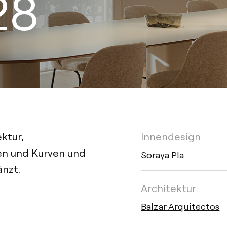
28
ektur,
Innendesign
ien und Kurven und
Soraya Pla
änzt.
Architektur
Balzar Arquitectos