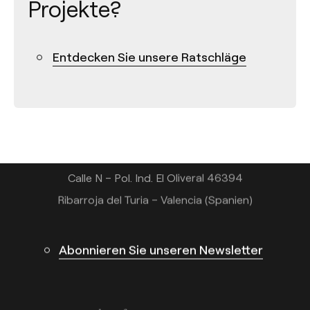
Projekte?
Kontakt
Entdecken Sie unsere Ratschläge
Tel.: +34 961 667 207
+49 221 7159 4740
info@arkoslight.com
Calle N – Pol. Ind. El Oliveral 46394
Ribarroja del Turia – Valencia (Spanien)
Abonnieren Sie unseren Newsletter