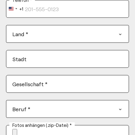
Telefon
*
+1
United
States
+1
Land
*
Stadt
Gesellschaft
*
Beruf
*
Fotos anhängen (.zip-Datei)
*