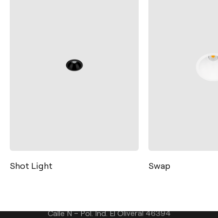
Kontakt
Tel.: +34 961 667 207
Shot Light
Swap
+49 221 7159 4740
info@arkoslight.com
Calle N – Pol. Ind. El Oliveral 46394