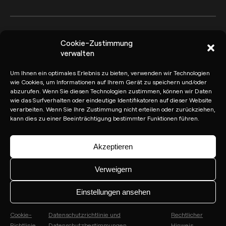
Cookie-Zustimmung
Arkoslight ©2026
Canal del Informante
verwalten
Datenschutzrichtlinie und
Rechtlicher Hinweis
Um Ihnen ein optimales Erlebnis zu bieten, verwenden wir Technologien
Datenschutzbestimmungen
wie Cookies, um Informationen auf Ihrem Gerät zu speichern und/oder
abzurufen. Wenn Sie diesen Technologien zustimmen, können wir Daten
Cookie-Richtlinie
wie das Surfverhalten oder eindeutige Identifikatoren auf dieser Website
verarbeiten. Wenn Sie Ihre Zustimmung nicht erteilen oder zurückziehen,
kann dies zu einer Beeinträchtigung bestimmter Funktionen führen.
Akzeptieren
Verweigern
Einstellungen ansehen
Cookie-
Datenschutzrichtlinie und
Rechtlicher
Richtlinie
Datenschutzbestimmungen
Hinweis