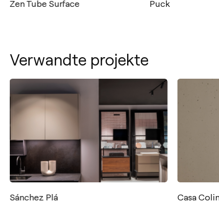
Zen Tube Surface
Puck
Verwandte projekte
Kontakt
Tel.: +34 961 667 207
+49 221 7159 4740
Sánchez Plá
Casa Coli
info@arkoslight.com