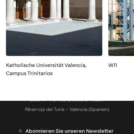
Kontakt
Tel.: +34 961 667 207
Katholische Universität Valencia,
W11
+49 221 7159 4740
Campus Trinitarios
info@arkoslight.com
Calle N – Pol. Ind. El Oliveral 46394
Ribarroja del Turia – Valencia (Spanien)
Abonnieren Sie unseren Newsletter