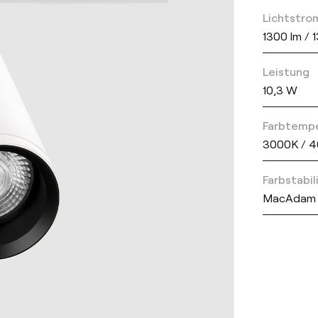
Lichtstro
1300 lm / 
Leistung
10,3 W
Farbtemp
3000K / 
Farbstabil
MacAdam 