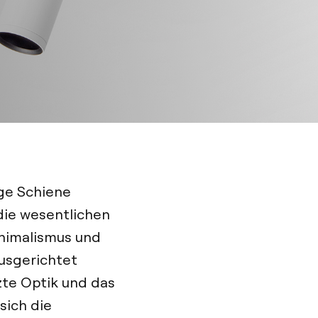
sige Schiene
die wesentlichen
nimalismus und
ausgerichtet
zte Optik und das
sich die