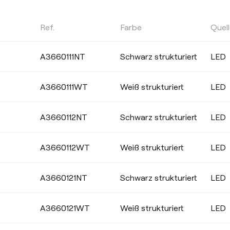
Ref.
Farbe
Quel
FARBTEMPERATUR
A3660111NT
Schwarz strukturiert
LED
Wählen
A3660111WT
Weiß strukturiert
LED
A3660112NT
Schwarz strukturiert
LED
FARBE
A3660112WT
Weiß strukturiert
LED
A3660121NT
Schwarz strukturiert
LED
A3660121WT
Weiß strukturiert
LED