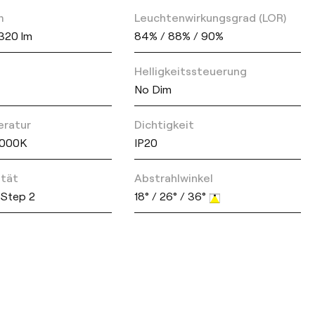
m
Leuchtenwirkungsgrad (LOR)
1320 lm
84% / 88% / 90%
Helligkeitssteuerung
No Dim
eratur
Dichtigkeit
4000K
IP20
ität
Abstrahlwinkel
Step 2
18° / 26° / 36°