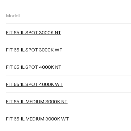
Modell
LICHTSTROM
FIT 65 1L SPOT 3000K NT
Wählen
FIT 65 1L SPOT 3000K WT
FIT 65 1L SPOT 4000K NT
ABSTRAHLWINKEL
FIT 65 1L SPOT 4000K WT
18°
26°
36°
FIT 65 1L MEDIUM 3000K NT
Filter reinigen
FIT 65 1L MEDIUM 3000K WT