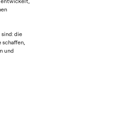
entwickelt,
men
sind: die
 schaffen,
en und