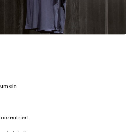
 um ein
onzentriert.