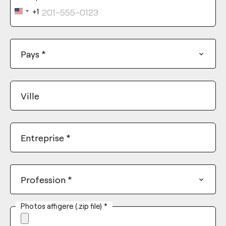
+1
United
States
+1
Pays
*
Ville
Entreprise
*
Profession
*
Photos affigere (.zip file)
*