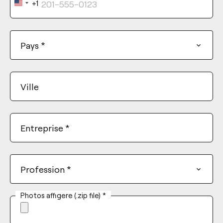
+1
United
States
+1
Pays
*
Ville
Entreprise
*
Profession
*
Photos affigere (.zip file)
*