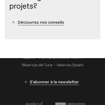
projets?
Contact
Découvrez nos conseils
Tel.: +34 961 667 207
+33 182 885 200
info@arkoslight.com
Calle N – Pol. Ind. El Oliveral 46394
Ribarroja del Turia – Valencia (Spain)
S'abonner à la newsletter