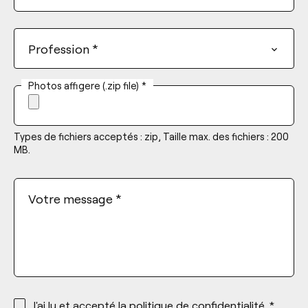
Profession
*
Photos affigere (.zip file)
*
Types de fichiers acceptés : zip, Taille max. des fichiers : 200
MB.
Votre message
*
*
J'ai lu et accepté la
politique de confidentialité
. *