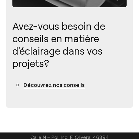
Avez-vous besoin de
conseils en matière
d'éclairage dans vos
projets?
Contact
Découvrez nos conseils
Tel.: +34 961 667 207
+33 182 885 200
info@arkoslight.com
Calle N – Pol. Ind. El Oliveral 46394