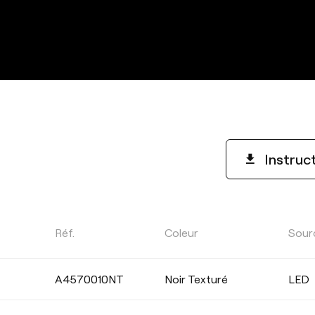
Instruc
TEMPÉRATURE DE COULEUR
Réf.
Coleur
Sour
Sélectionner
A4570010NT
Noir Texturé
LED