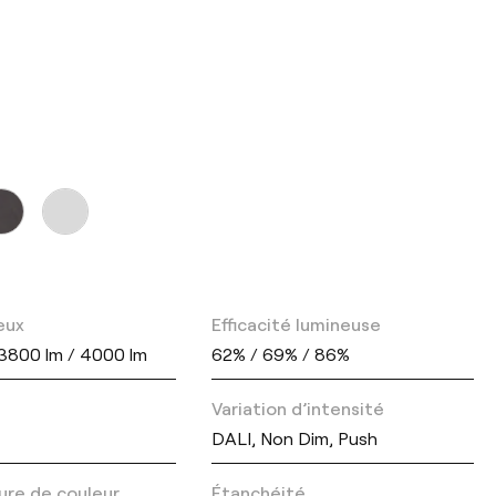
eux
Efficacité lumineuse
 3800 lm / 4000 lm
62% / 69% / 86%
Variation d’intensité
DALI, Non Dim, Push
re de couleur
Étanchéité