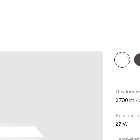
Flux lumin
3700 lm /
Puissance
27 W
Températu