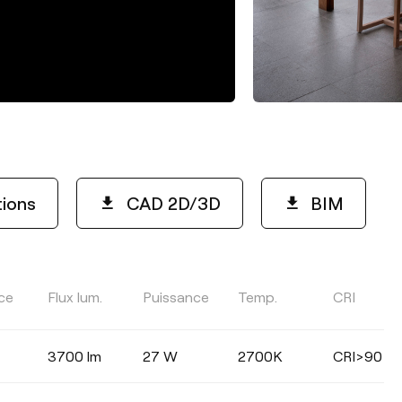
tions
CAD 2D/3D
BIM
EFFICACITÉ LUMINEUSE
ce
Flux lum.
Puissance
Temp.
CRI
Sélectionner
3700 lm
27 W
2700K
CRI>90