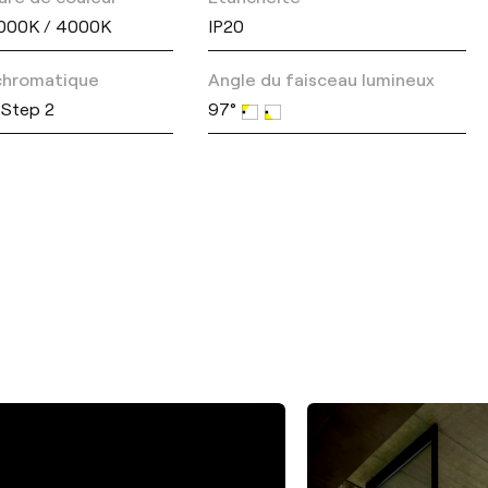
000K / 4000K
IP20
 chromatique
Angle du faisceau lumineux
Step 2
97°