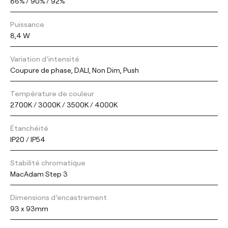
86% / 90% / 92%
Puissance
8,4 W
Variation d’intensité
Coupure de phase, DALI, Non Dim, Push
Température de couleur
2700K / 3000K / 3500K / 4000K
Étanchéité
IP20 / IP54
Stabilité chromatique
MacAdam Step 3
Dimensions d’encastrement
93 x 93mm