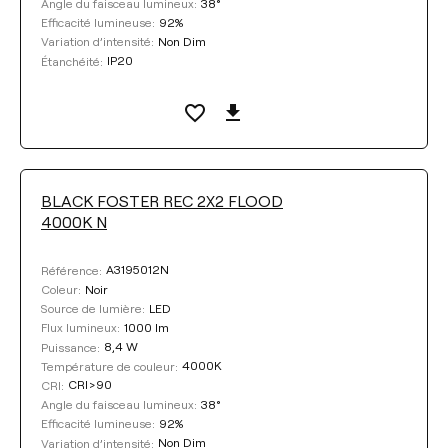
38°
Angle du faisceau lumineux:
92%
Efficacité lumineuse:
Non Dim
Variation d’intensité:
IP20
Étanchéité:
BLACK FOSTER REC 2X2 FLOOD
4000K N
A3195012N
Référence:
Noir
Coleur:
LED
Source de lumière:
1000 lm
Flux lumineux:
8,4 W
Puissance:
4000K
Température de couleur:
CRI>90
CRI:
38°
Angle du faisceau lumineux:
92%
Efficacité lumineuse:
Non Dim
Variation d’intensité: