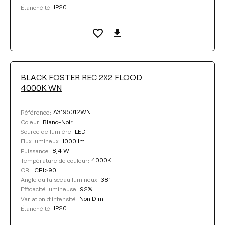
IP20
Étanchéité:
BLACK FOSTER REC 2X2 FLOOD
4000K WN
A3195012WN
Référence:
Blanc-Noir
Coleur:
LED
Source de lumière:
1000 lm
Flux lumineux:
8,4 W
Puissance:
4000K
Température de couleur:
CRI>90
CRI:
38°
Angle du faisceau lumineux:
92%
Efficacité lumineuse:
Non Dim
Variation d’intensité:
IP20
Étanchéité: