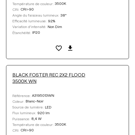
3500K
Température de couleur:
CRI>90
CRI:
38°
Angle du faisceau lumineux:
92%
Efficacité lumineuse:
Non Dim
Variation d’intensité:
IP20
Étanchéité:
BLACK FOSTER REC 2X2 FLOOD
3500K WN
A3195013WN
Référence:
Blanc-Noir
Coleur:
LED
Source de lumière:
920 lm
Flux lumineux:
8,4 W
Puissance:
3500K
Température de couleur:
CRI>90
CRI: