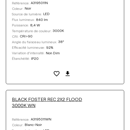
A3195011N
Référence:
Noir
Coleur:
LED
Source de lumière:
840 lm
Flux lumineux:
8,4 W
Puissance:
Nettoyer les filtres
3000K
Température de couleur:
CRI>90
CRI:
38°
Angle du faisceau lumineux:
92%
Efficacité lumineuse:
Non Dim
Variation d’intensité:
IP20
Étanchéité:
BLACK FOSTER REC 2X2 FLOOD
3000K WN
A3195011WN
Référence:
Blanc-Noir
Coleur: