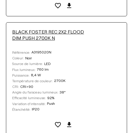
BLACK FOSTER REC 2X2 FLOOD
DIM PUSH 2700K N
A3195020N
Référence:
Noir
Coleur:
LED
Source de lumière:
760 lm
Flux lumineux:
8,4 W
Puissance:
2700K
Température de couleur:
CRI>90
CRI:
38°
Angle du faisceau lumineux:
92%
Efficacité lumineuse:
Push
Variation d’intensité:
IP20
Étanchéité: