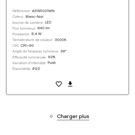
A3195021WN
Référence:
Blanc-Noir
Coleur:
LED
Source de lumière:
840 lm
Flux lumineux:
8,4 W
Puissance:
3000K
Température de couleur:
CRI>90
CRI:
38°
Angle du faisceau lumineux:
92%
Efficacité lumineuse:
Push
Variation d’intensité:
IP20
Étanchéité:
Charger plus