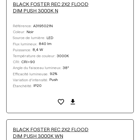
BLACK FOSTER REC 2X2 FLOOD
DIM PUSH 3000K N
A3195021N
Référence:
Noir
Coleur:
LED
Source de lumière:
840 lm
Flux lumineux:
8,4 W
Puissance:
3000K
Température de couleur:
CRI>90
CRI:
38°
Angle du faisceau lumineux:
92%
Efficacité lumineuse:
Push
Variation d’intensité:
IP20
Étanchéité:
BLACK FOSTER REC 2X2 FLOOD
DIM PUSH 3000K WN