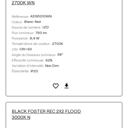
2700K WN
38°
19°
A3195010WN
Référence:
Blanc-Noir
Coleur:
LED
Source de lumière:
VARIATION D’INTENSITÉ
760 lm
Flux lumineux:
8,4 W
Puissance:
Non Dim
Push
2700K
Température de couleur:
CRI>90
CRI:
38°
Angle du faisceau lumineux:
DALI
Coupure de phase
92%
Efficacité lumineuse:
Non Dim
Variation d’intensité:
IP20
Étanchéité:
ÉTANCHÉITÉ
IP20
IP54
BLACK FOSTER REC 2X2 FLOOD
3000K N
COLEUR