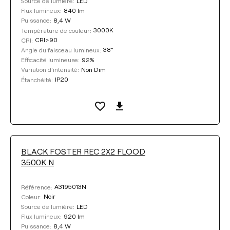
LED
Source de lumière:
840 lm
Flux lumineux:
8,4 W
Puissance:
3000K
Température de couleur:
CRI>90
CRI:
38°
Angle du faisceau lumineux:
92%
Efficacité lumineuse:
Non Dim
Variation d’intensité:
IP20
Étanchéité:
BLACK FOSTER REC 2X2 FLOOD
3500K N
A3195013N
Référence:
Noir
Coleur:
LED
Source de lumière:
920 lm
Flux lumineux:
8,4 W
Puissance: