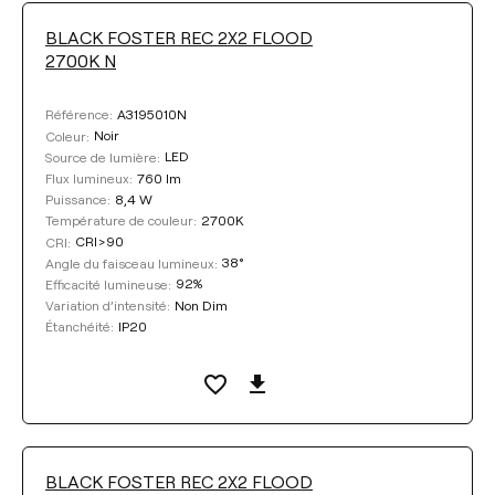
BLACK FOSTER REC 2X2 FLOOD
FLUX LUMINEUX
2700K N
Sélectionner
A3195010N
Référence:
Noir
Coleur:
LED
Source de lumière:
760 lm
Flux lumineux:
TEMPÉRATURE DE COULEUR
8,4 W
Puissance:
2700K
Température de couleur:
CRI>90
CRI:
Sélectionner
38°
Angle du faisceau lumineux:
92%
Efficacité lumineuse:
Non Dim
Variation d’intensité:
EFFICACITÉ LUMINEUSE
IP20
Étanchéité:
Sélectionner
ANGLE DU FAISCEAU LUMINEUX
BLACK FOSTER REC 2X2 FLOOD