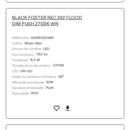
BLACK FOSTER REC 2X2 FLOOD
DIM PUSH 2700K WN
A3195020WN
Référence:
Blanc-Noir
Coleur:
LED
Source de lumière:
760 lm
Flux lumineux:
8,4 W
Puissance:
2700K
Température de couleur:
CRI>90
CRI:
38°
Angle du faisceau lumineux:
92%
Efficacité lumineuse:
Push
Variation d’intensité:
IP20
Étanchéité: