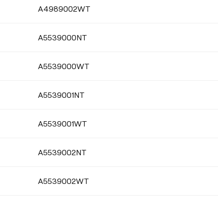
A4989002WT
COULEUR DE LA BASE
A5539000NT
A5539000WT
A5539001NT
A5539001WT
A5539002NT
A5539002WT