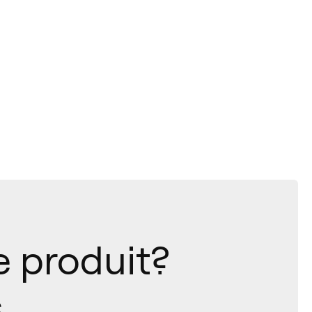
e produit?
s