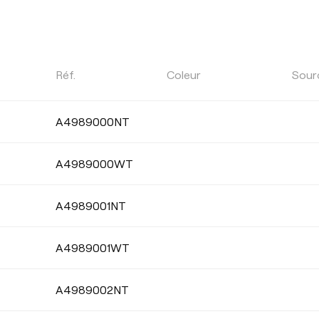
PUISSANCE
Réf.
Coleur
Sour
Sélectionner
A4989000NT
A4989000WT
CRI
A4989001NT
A4989001WT
ÉTANCHÉITÉ
A4989002NT