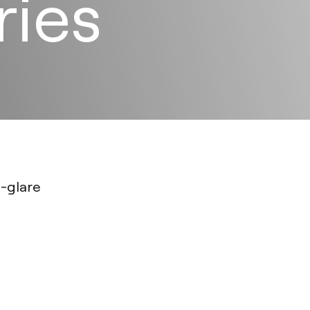
ries
i-glare