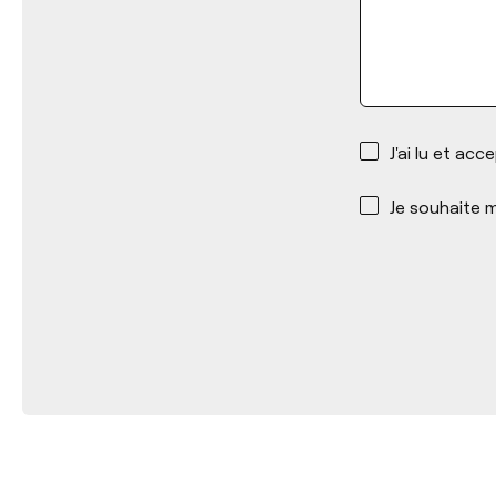
*
J'ai lu et acc
*
Je souhaite m