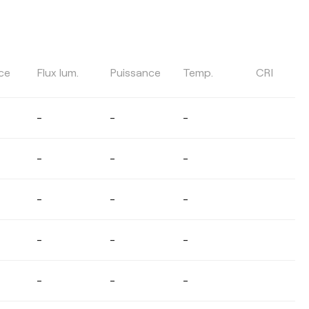
TEMPÉRATURE DE COULEUR
ce
Flux lum.
Puissance
Temp.
CRI
Sélectionner
-
-
-
-
-
-
ANGLE DU FAISCEAU LUMINEUX
-
-
-
-
-
-
LONGUEUR DU TENDEUR
-
-
-