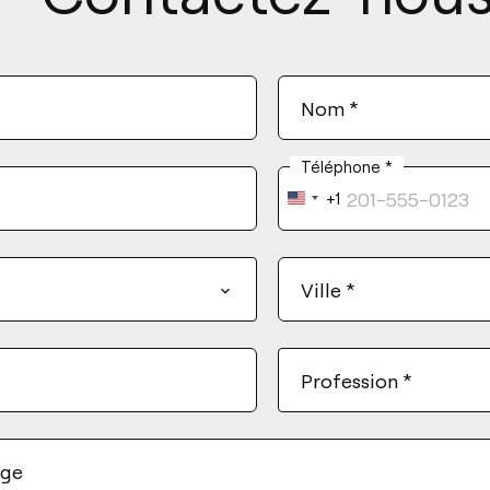
Nom
*
Téléphone
*
+1
United
States
+1
Ville
*
Profession
*
age