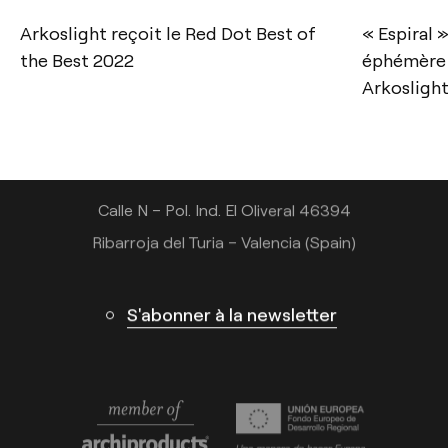
Contact
Arkoslight reçoit le Red Dot Best of
« Espiral 
the Best 2022
éphémère 
Tel.: +34 961 667 207
Arkosligh
+33 182 885 200
info@arkoslight.com
Calle N – Pol. Ind. El Oliveral 46394
Ribarroja del Turia – Valencia (Spain)
S'abonner à la newsletter