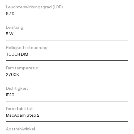
Leuchtenwirkungsgrad (LOR)
87%
Leistung
5 W
Helligkeitssteuerung
TOUCH DIM
Farbtemperatur
2700K
Dichtigkeit
IP20
Farbstabilität
MacAdam Step 2
Abstrahlwinkel