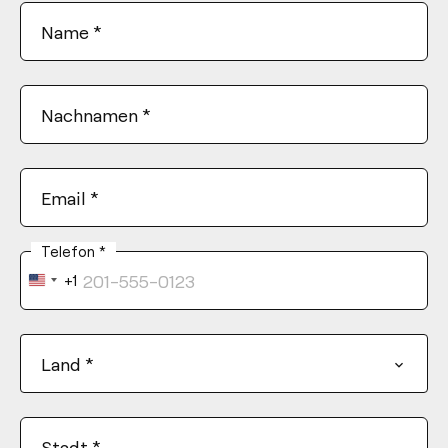
Name
*
Nachnamen
*
Email
*
Telefon
*
+1
United
States
+1
Land
*
Stadt
*